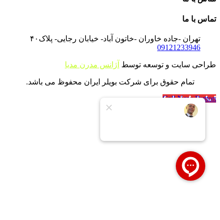
تماس با ما
تهران -جاده خاوران -خاتون آباد- خیابان رجایی- پلاک۴۰
09121233946
طراحی سایت و توسعه توسط
آژانس مدرن مدیا
تمام حقوق برای شرکت بویلر ایران محفوظ می باشد.
Call Now Button