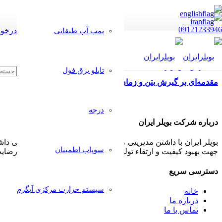
09121233946
درخوا
پمپ آب طبقاتی
تابلو برق فول
مقدمه‌ای بر گیرش بتن و زمان آن
درجه
درباره شرکت بویلر ایران
بویلر ایران با داشتن مدیریتی مجرب و مشتری مدار همواره سعی داشت
سوپاپ اطمینان
جهت بهبود کیفیت و ارتقاء تولیدات خود پذیرا بوده و بکار گیرد تا رض
دسترسی سریع
سیستم حرارت مرکزی آبگرم
خانه
درباره ما
تماس با ما