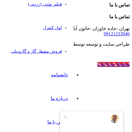
فیلتر شنی (رزینی)
تماس با ما
تماس با ما
لول کنترل
تهران -جاده خاوران -خاتون آباد- خیابان رجایی- پلاک۴۰
09121233946
طراحی سایت و توسعه توسط
آژانس مدرن مدیا
فروش مشعل گاز و گازوییلی
Call Now Button
دانشنامه
درباره ما
تماس با ما