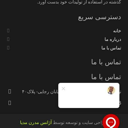
گذشته در استفاده از تولیدات خود بدست آورد.
دسترسی سریع
خانه
درباره ما
تماس با ما
تماس با ما
تماس با ما
تهران -جاده خاوران -خاتون آباد- خیابان رجایی- پلاک۴۰
09121233946
طراحی سایت و توسعه توسط
آژانس مدرن مدیا