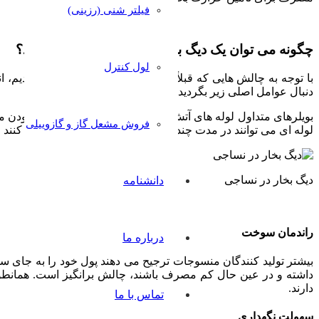
فیلتر شنی (رزینی)
چگونه می توان یک دیگ بخار در نساجی را انتخاب کرد؟
لول کنترل
با توجه به چالش هایی که قبلاً با سیستم های دیگ بخار ذکر کردیم، ا
دنبال عوامل اصلی زیر بگردید.
بویلرهای متداول لوله های آتش نشانی معمولاً به دلیل طولانی بودن
فروش مشعل گاز و گازوییلی
لوله ای می توانند در مدت چند دقیقه از ابتدا شروع به تولید بخار کن
دیگ بخار در نساجی
دانشنامه
راندمان سوخت
درباره ما
بیشتر تولید کنندگان منسوجات ترجیح می دهند پول خود را به جای سوخت
داشته و در عین حال کم مصرف باشند، چالش برانگیز است. همانطور ک
دارند.
تماس با ما
سهولت نگهداری