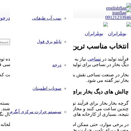
09121233946
درخوا
پمپ آب طبقاتی
تابلو برق فول
انتخاب مناسب ترین دیگ بخار در نساجی
فرآیند تولید در
نساجی
نیاز به استفاده از بخار یا آب گرم تولید شده 
دیگ بخار در نساجی برای تولید منسوجات باید به خوبی مورد بررسی قر
درجه
بخار در صنعت نساجی نقش بسزایی دارد، این حالت بخار آب است که حاو
بخار نیز گفته می شود.
سوپاپ اطمینان
چالش های دیگ بخار برای سازندگان پارچه ای
گرچه بخار بخار برای فرآیند تولید منسوجات ضروری است، اما بسته به 
چندین ساعت می کنند و مخازن آب نیز می توانند بسیار بزرگ باشند
سیستم حرارت مرکزی آبگرم
نتیجه، بسیاری از کارخانه های تولیدی باید دیگهای بخار خود را فع
در برخی موارد، حتی ممکن است رعایت استانداردهای انتشار گلخانه ا
مصرف برای تامین حرارت بخار خود باشند.