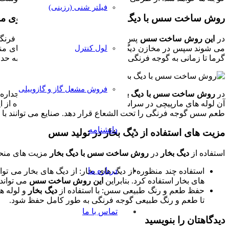
فیلتر شنی (رزینی)
روش ساخت سس با دیگ بخار در مرحله پخت و فرآروی 
در
این روش ساخت سس
پس از مرحله استریلیزه کردن گوجه فرنگی
می شوند سپس در مخازن دیگ های بخار قرار می گیرند و گرمای منا
لول کنترل
گرما تا زمانی به گوجه فرنگی ها اعمال می شود که غلظت آنها به ح
فروش مشعل گاز و گازوییلی
در
روش ساخت سس با دیگ بخار
معمولا از دیگ های دو یا سه جدار
آن لوله های مارپیچی در سراسر مخزن پخش خواهد شد. استفاده از ا
طعم سس گوجه فرنگی را تحت الشعاع قرار دهد. صنایع می توانند با ت
دانشنامه
مزیت های استفاده از دیگ بخار در تولید سس
استفاده از
دیگ بخار
در
روش ساخت سس با دیگ بخار
مزیت های منحصر
درباره ما
استفاده چند منظوره از دیگ های بخار: از دیگ های بخار می ت
های بخار استفاده کرد. بنابراین
این روش ساخت سس
می تواند 
حفظ طعم و رنگ طبیعی سس: با استفاده از
دیگ بخار
و لوله ه
تا طعم و رنگ طبیعی گوجه فرنگی به طور کامل حفظ شود.
تماس با ما
دیدگاهتان را بنویسید