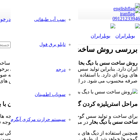
09121233946
درخوا
پمپ آب طبقاتی
تابلو برق فول
بررسی روش ساخت سس با دیگ بخار
روش ساخت سس با دیگ بخار
یکی از مرسوم ترین روش های ساخت و
ایران دارد. بنابراین تولید سس در کشور ایران از اهمیت ویژه ای بر
درجه
های ویژه ای دارد. با استفاده از این روش می توان چند کار را به صو
صرفه محسوب می شود. در این محتوا قصد داریم در مورد روش های ساخ
سوپاپ اطمینان
مراحل استریلیزه کردن گوجه فرنگی و پوست گیری آن با بو
برای ساخت و تولید سس گوجه فرنگی در ابتدا نیاز است تا گوجه ها
سیستم حرارت مرکزی آبگرم
ساخت سس با دیگ بخار
در مرحله اول نیازمند استرلیزه شدن گوجه فرن
همچنین استفاده از دیگ های بخار برای پوست گرفتن گوجه فرنگی ن
گوجه ها خواهد شد. از طرفی استفاده از بخار باعث می شود تا پوست 