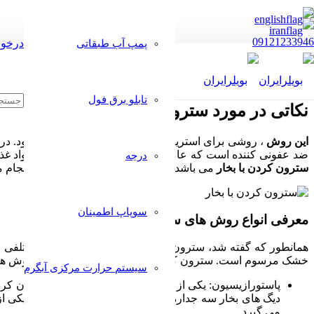
09121233946
درخوا
پمپ آب طبقاتی
تابلو برق فول
نکاتی در مورد سترون کردن با بخار
این روش
، روشی برای استریل کردن انواع مواد به شمار می رود. د
ضد عفونی کننده است که عامل بیماری زا در مواد، خصوصا مواد غذای
درجه
سترون کردن با بخار
می باشد. این عمل به روش های مختلفی انجام می
سوپاپ اطمینان
معرفی انواع روش های سترون کردن با بخار
همانطور که گفته شد، سترون کردن حرارتی به روش های مختلفی ص
خشک مرسوم است. سترون کردن به وسیله بخار نیز، خود به روش های
سیستم حرارت مرکزی آبگرم
پاستورازیسیون: یکی از پرکاربردترین روش ها برای سترون کرد
دیگ های بخار سه جداره به نحوی طراحی شده است که یکی از ب
می گیرد.