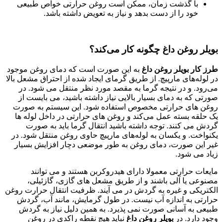
با گذشت زمان، ممکن است روغن حرارتی خواص طبیعی
خود را از دست بدهد و نیاز به تعویض داشته باشد.
بویلر روغن داغ چگونه کار می‌کند؟
طرز کار بویلر روغن داغ
به این صورت است که دمای روغن موجود
در لوله‌های مارپیچ. از طریق گرمای ایجاد شده از احتراق مشعل بالا
می‌رود. و در نتیجه گرما به مقصد مورد نظر منتقل می شود. در
صورتی که به دمای بسیار بالایی نیاز داشته باشید، می بایست از
روغن های حرارتی مخصوص استفاده شود. این سیستم به صورت
یک حلقه بسته عمل می‌کند و روغن های حرارتی در داخل لوله ها
گردش می کنند. توجه داشته باشید انتقال گرما باید به صورت
یکنواخت. و یکسان به لوله‌های مارپیچ حاوی روغن منتقل شود. در
غیر این صورت، دمای روغن به طور موضعی دچار افزایش بسیار
زیاد می شود.
مایعات حرارتی معمولا دارای هیدروکربن هستند و می توانند
مصنوعی یا آلی باشند و از طریق مشعل های گازی، گازئیلی،
الکتریکی و غیره به گردش در می آیند. ظرفیت انتقال حرارت روغن
حرارتی به اندازه آب نیست. در طول گرمایش، مانند آب، گردش
طبیعی به آسانی صورت نمی پذیرد. به همین دلیل نیاز به گردش
وجود دارد. در
بویلر روغن داغ
نباید هیچ نقطه راکدی در روغن