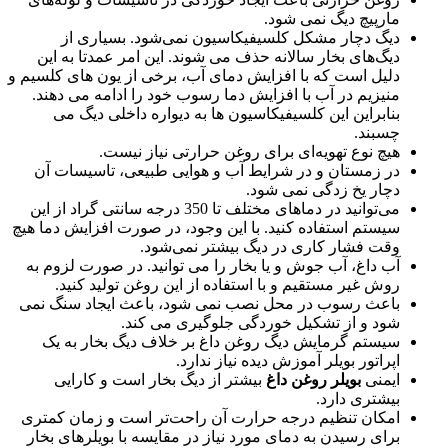
مارپیچ دیگ نمی شود.
دیگ دچار مشکل کلسیفیکاسیون نمی‌شود. بسیاری از
دیگ‌های بخار سالانه حذف می شوند. این امر عمدتا به این
دلیل است که با افزایش دمای آب، برخی از یون های کلسیم و
منیزیم در آب با افزایش دما رسوب خود را ادامه می دهند.
بنابراین این کلسیفیکاسیون ها به دیواره داخلی دیگ می
چسبند.
هیچ نوع تهویه‌ای برای روغن حرارتی نیاز نیست.
در زمستان و در شرایط آب و هوایی طبیعی، تاسیسات آن
دچار یخ زدگی نمی شود.
می‌توانید در دماهای مختلف تا 350 درجه سانتی گراد از این
سیستم استفاده کنید. با این وجود، در صورت افزایش دما هیچ
وقت فشار کاری در دیگ بیشتر نمی‌شود.
آب داغ، آب جوش و یا بخار را می توانید. در صورت لزوم به
روش غیر مستقیم و با استفاده از این روغن تولید کنید.
باعث رسوب در محل نصب نمی شود، باعث ایجاد سنگ نمی
شود و از تشکیل خوردگی جلوگیری می کند.
سیستم گرمایش دیگ روغن داغ بر خلاف دیگ بخار به یک
اپراتور بویلر آموزش دیده نیاز ندارد.
ایمنی
بویلر روغن داغ
بیشتر از دیگ بخار است و کارایی
بیشتری دارد.
امکان تنظیم درجه حرارت آن راحت‌تر است و زمان کمتری
برای رسیدن به دمای مورد نیاز در مقایسه با بویلرهای بخار