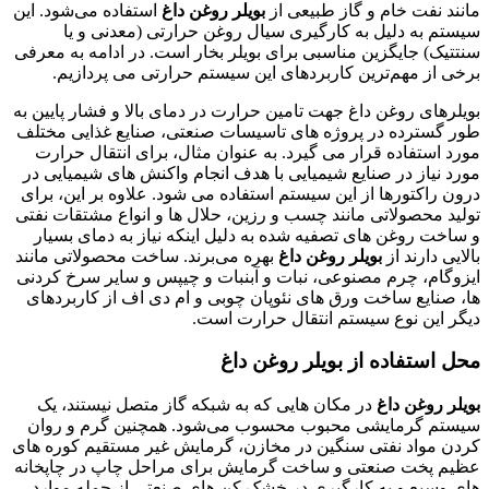
مانند نفت خام و گاز طبیعی از
بویلر روغن داغ
استفاده می‌شود. این
سیستم به دلیل به کارگیری سیال روغن حرارتی (معدنی و یا
سنتتیک) جایگزین مناسبی برای بویلر بخار است. در ادامه به معرفی
برخی از مهم‌ترین کاربردهای این سیستم حرارتی می پردازیم.
بویلرهای روغن داغ جهت تامین حرارت در دمای بالا و فشار پایین به
طور گسترده در پروژه های تاسیسات صنعتی، صنایع غذایی مختلف
مورد استفاده قرار می گیرد. به عنوان مثال، برای انتقال حرارت
مورد نیاز در صنایع شیمیایی با هدف انجام واکنش های شیمیایی در
درون راکتورها از این سیستم استفاده می شود. علاوه بر این، برای
تولید محصولاتی مانند چسب و رزین، حلال ها و انواع مشتقات نفتی
و ساخت روغن های تصفیه شده به دلیل اینکه نیاز به دمای بسیار
بالایی دارند از
بویلر روغن داغ
بهره می‌برند. ساخت محصولاتی مانند
ایزوگام، چرم مصنوعی، نبات و آبنبات و چیپس و سایر سرخ کردنی
ها، صنایع ساخت ورق های نئوپان چوبی و ام دی اف از کاربردهای
دیگر این نوع سیستم انتقال حرارت است.
محل استفاده از بویلر روغن داغ
بویلر روغن داغ
در مکان هایی که به شبکه گاز متصل نیستند، یک
سیستم گرمایشی محبوب محسوب می‌شود. همچنین گرم و روان
کردن مواد نفتی سنگین در مخازن، گرمایش غیر مستقیم کوره های
عظیم پخت صنعتی و ساخت گرمایش برای مراحل چاپ در چاپخانه
های وسیع و به کارگیری در خشک کن های صنعتی از جمله موارد