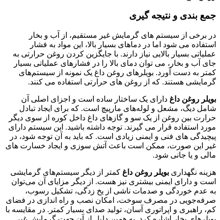
جمع بندی و نتیجه گیری
در برخی از سیستم های گرمایش غیر مستقیم، از آب و بخار
استفاده می شود اما در دماهای بسیار بالا، این مواد به فشار
عملیاتی بسیار بالایی نیاز دارند. با جایگزین کردن روغن حرارتی به
جای آب و بخار، می توان دمای بالا را در فشارهای عملیاتی بسیار
کمتر به دست آورد. بویلرهای روغن داغ یک نمونه از سیستم‌های
گرمایشی هستند. که از روغن های حرارتی استفاده می کنند.
بویلر روغن داغ
دارای یک ساختار ساده است و اجزای اصلی آن
شامل دیگ، مشعل و لوله‌های مارپیچ است. که برای ایجاد تبادل
حرارت بین روغن از یک سو و گازهای داغ داخل کوره از سوی دیگر
مورد استفاده قرار می گیرند. توجه داشته باشید. این سیستم دارای
پیچیدگی های فنی و ایمنی زیادی است. که باید به آن توجه شود، در
غیر این صورت، ممکن است باعث آتش سوزی و ایجاد خسارت های
مالی و یا جانی شود.
هزینه نگهداری
بویلر روغن داغ
کمتر از دیگر سیستم‌های گرمایشی
است و دارای ایمنی بیشتری نیز هست. از دیگر مزایای آن می‌توان
به عدم خوردگی و صدمات ناشی از یخ زدگی، تشکیل رسوب،
صرفه‌جویی در مصرف سوخت، امکان نصب و راه ‌اندازی در فضای
کم، راهبری و اپراتوری آسان، تولید صدای بسیار کمتر. در مقایسه با
بویلرهای بخار اشاره کرد. به همین دلیل از آن جهت گرمایش غیر