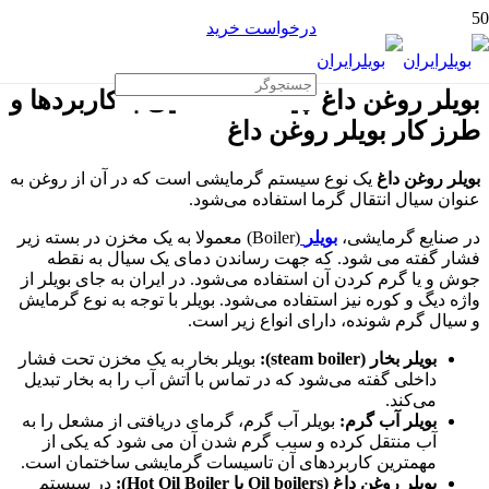
درخواست خرید
بویلر روغن داغ چیست؟ آشنایی با کاربردها و
طرز کار بویلر روغن داغ
بویلر روغن داغ
یک نوع سیستم گرمایشی است که در آن از روغن به
عنوان سیال انتقال گرما استفاده می‌شود.
در صنایع گرمایشی،
بویلر
(Boiler) معمولا به یک مخزن در بسته زیر
فشار گفته می‌ شود. که جهت رساندن دمای یک سیال به نقطه
جوش و یا گرم کردن آن استفاده می‌شود. در ایران به جای بویلر از
واژه دیگ و کوره نیز استفاده می‌شود. بویلر با توجه به نوع گرمایش
و سیال گرم شونده، دارای انواع زیر است.
بویلر بخار (
steam boiler
)
:
بویلر بخار به یک مخزن تحت فشار
داخلی گفته می‌شود که در تماس با آتش آب را به بخار تبدیل
می‌کند.
بویلر آب گرم:
بویلر آب گرم، گرمای دریافتی از مشعل را به
آب منتقل کرده و سبب گرم شدن آن می شود که یکی از
مهمترین کاربردهای آن تاسیسات گرمایشی ساختمان است.
بویلر روغن داغ (
boilers
Oil
یا
Hot Oil Boiler
):
در سیستم