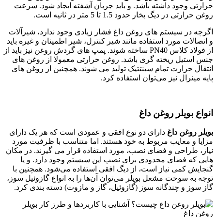
حرارتی وجود داشته باشد. و باید جریان آشفته ایجاد شود. سرعت
روغن حرارتی در دیگ بخار حدود 1.5 تا 5 متر در ثانیه است.
اگرچه در سیستم های روغن داغ فشار زیادی وجود ندارد، شیرآلات
و اتصالات مورد استفاده مانند شیر کنترل، شیر اطمینان و غیره باید
از فولاد کلاس PN40 ساخته شوند. پمپ های گردش روغن نیز باید از
جنس استیل ریخته گری باشد. روغن حرارتی معمولا از روغن های
انتقال حرارت تمام سینتتیک تولید می شوند. همچنین از روغن های
پایه مینرال نیز می‌توان استفاده کرد.
انواع بویلر روغن داغ
بویلر روغن داغ
دارای دو نوع افقی و عمودی است که هر یک دارای
مزایا و معایب مربوط به خود هستند. اما متناسب با ظرفیت مورد
نیاز، طراحی و فضای نصب، مورد استفاده قرار می گیرند. در مکان
هایی که فضای محدودی برای نصب این سیستم وجود دارد. و یا
گنجایش کمی نیاز است، از دیگ افقی استفاده می‌شود. همچنین با
توجه به سوخت مشعل بویلر می‌توان آن‌ها را به انواع گازوئیل سوز،
گاز سوز و چندگانه سوز (گازوئیل، گاز و مازوت) دسته بندی کرد.