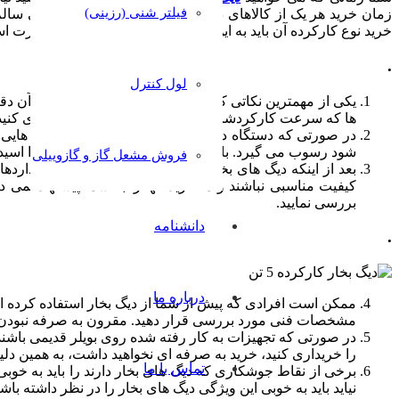
فیلتر شنی (رزینی)
خرید نوع کارکرده آن باید به این ویژگی ها دقت داشته باشید عبارت اس
.
لول کنترل
یکی از مهمترین نکاتی که شما زمان خرید دستگاه باید به آن 
ها که سرعت کارکردشان پایین آمده است را نباید خریداری کنید،
در صورتی که دستگاه دارای خوردگی باشد و یا پوسیدگی هایی ر
شود رسوب می گیرد. با استفاده از روش های متنوع آن را اسید 
فروش مشعل گاز و گازوییلی
بعد از اینکه دیگ های بخار تولید می شوند روی آنها استاندارد
کیفیت مناسبی نباشند و ما خرید آنها را به شما پیشنهاد نمی 
بررسی نمایید.
دانشنامه
.
درباره ما
ممکن است افرادی که پیش از شما از دیگ بخار استفاده کرده اند
مشخصات فنی مورد بررسی قرار دهید. مقرون به صرفه نبودن دست
در صورتی که تجهیزات به کار رفته شده روی بویلر قدیمی باشند شم
را خریداری کنید، خرید به صرفه ای نخواهید داشت، به همین دلی
تماس با ما
برخی از نقاط جوشکاری که دیگ های بخار دارند را باید به خوبی 
نیاید باید به خوبی این ویژگی دیگ های بخار را در نظر داشته باشی