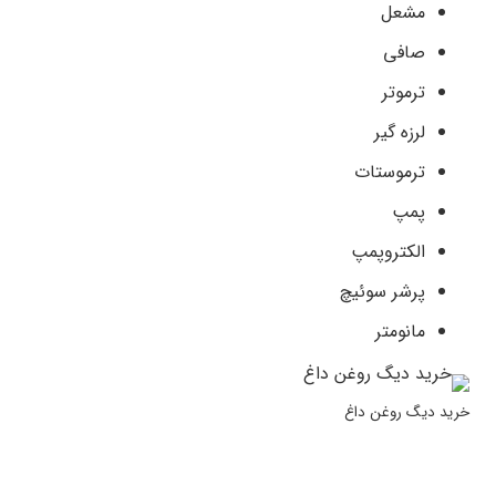
مشعل
صافی
ترموتر
لرزه گیر
ترموستات
پمپ
الکتروپمپ
پرشر سوئیچ
مانومتر
خرید دیگ روغن داغ
.