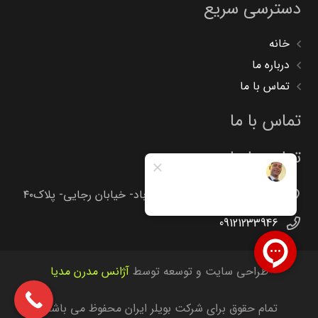
دسترسی سریع
خانه
درباره ما
تماس با ما
تماس با ما
تماس با ما
تهران -جاده خاوران -خاتون آباد- خیابان رجایی- پلاک۴۰
09121233946
طراحی سایت و توسعه توسط
آژانس مدرن مدیا
تمام حقوق برای شرکت بویلر ایران محفوظ می باشد.