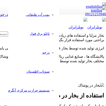
09121233946
درخوا
پمپ آب طبقاتی
تابلو برق فول
بخار مزایا و استفاده های زیادی در صنعت دارد . دلایل استفاده از
بخار
براحتی مورد استفاده قرار بگیرد .
انرژی تولید شده توسط بخار غیر سمی است ، به اسانی انتقال می یابد 
درجه
پالایشگاه ها ، صنایع غذایی ریال صنعت چاپ و رنگرزی ، صنایع پوشاک ،
مختلف بخار تولید شده توسط بویلر در صنایع می باشند .
سوپاپ اطمینان
سیستم حرارت مرکزی آبگرم
استفاده از بخار در صنعت پوشاک
همانطور که بیان شد یکی از کاربردهای بسیار جالب
بخار در صنعت پ