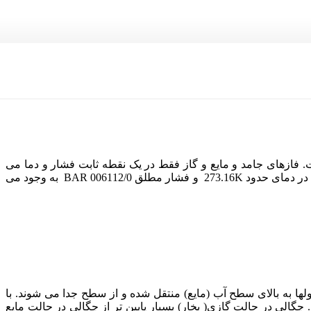
 فازهای جامد و مایع و گاز فقط در یک نقطه ثابت فشار و دما می
توانند با یکدیگر در تعادل باشند که به آن نقطه، نقطه سه گانه گویند. این نقطه سه گانه در آب که تمام فازها در آن حالت در حال تعادل باشند در دمای حدود 273.16K و فشار مطلق 006112/0 BAR به وجود می
ا به بالای سطح آب (مایع) منتقل شده و از سطح جدا می شوند. با
الی در حالت گازی( بخار) بسیار پایین تر از چگالی در حالت مایع