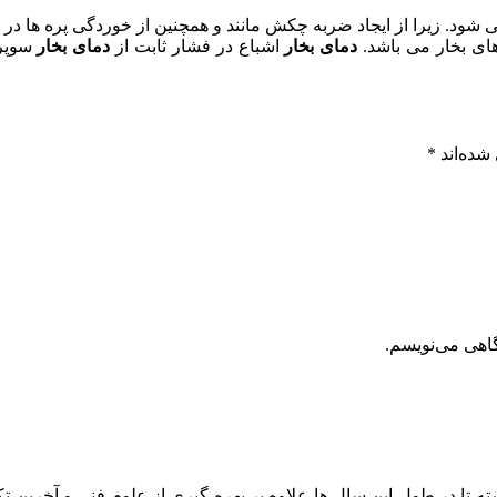
 شود. زیرا از ایجاد ضربه چکش مانند و همچنین از خوردگی پره ها د
های بخار می باشد.
دمای
بخار
اشباع در فشار ثابت از
دمای بخار
سوپره
شده‌اند
*
گاهی می‌نویسم.
ه تا در طول این سال ها علاوه بر بهره گیری از علوم فنی و آخرین تک