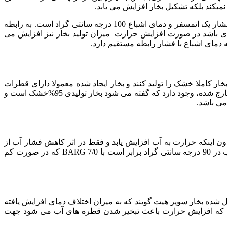
میکند بلکه تشکیل بخار افزایش می یابد.
اشباع و دمای آب جوش در فشار ثابت به یک میزان است ولی انرژی واحد جرم در حالت بخار از حالت مایع زیادتر می باشد در فشار یک اتمسفر و دمای اشباع 100 درجه سانتی گراد است. به رابطه
لیدی باشد در صورت افزایش حرارت میزان تولید بخار نیز افزایش می
دمای اشباع با فشار رابطه مستقیم دارد.
ار کاملا خشک را تولید کنند و بخار ایجاد شده معمولا دارای قطرات
آب می باشد. در دیگ های FIRE-TUBE حرارت آب اعمال شده و بخار به صورت مستقیم با سطح آب در تماس است. حدود 5%آب در بخار خارج شده، وجود دارد که گفته می شود بخار تولیدی 95%خشک است و
دون اینکه حرارت به آب افزایش یابد و فقط در اثر کاهش فشار آب از
فشار بالاتر به پایین تر به وجود می آید. کندانس به آسانی از تله بخار خارج می شود و در حین کاهش فشار دما ثابت می ماند. فشار بخار آب در 90 درجه سانتی گراد برابر است با 7/0 BARG که در صورت کم
یل شده بخار سوپر هیت گویند که به میزان اختلاف دمای افزایش یافته
یرا که افزایش حرارت باعث تبخیر شدن قطره های آب می شود جهت