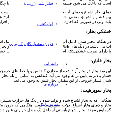
است که باعث می شود قسمت بالای مایع سریعا از مولکولهای با چگالی 
فیلتر شنی (رزینی)
دمای بخار
بین فشار و اشباع، منحنی اشباع بخار گویند. هنگامی که بخار خارج 
یابد. ولی در صورتی که اجازه خروج بخار داده نشود و حرارت نیز اف
لول کنترل
خشکی بخار:
در هنگام تبخیر شدن کامل آب در یک فشار ثابت، بخار کاملا خشک اشبا
فروش مشعل گاز و گازوییلی
یا دارای ضریب خشکی95% است. بخار در فشار BARG 6 ضریب خشکی 94/0 را دارد پس دارای 94% آنتالپی بخار اشباع در فشار BARG 6 می باشد.
بخار فلش:
دانشنامه
این نوع بخار در بخار آزاد شده از مخازن کندانس و یا خط های خروجی
شدن فشار خروجی از این مقدار، بخار فلش به وجود می آید.
درباره ما
بخار سوپرهیت:
هنگامی که به بخار اشباع شده و تولید شده در دیگ ها، حرارت بیشتر
تماس با ما
بخار و
دمای بخار
اشباع، درجه سوپرهیت گویند. هنگامی که درون بخ
گرمایش مجدد، بخار اشباع بایستی از داخل یک مبدل حرارتی عبور داد