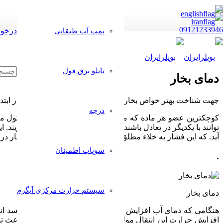
09121233946
درخوا
پمپ آب طبقاتی
تابلو برق فول
دمای بخار
جهت شناخت بهتر خواص بخار و همچنین
دمای بخار،
بهتر است در ابتدا
درجه
کوچکترین عضو هر ماده که ماده از آن تشکیل شده است مولکول می ب
آید. که این فشار به خلاء مطلق نزدیک است و در هنگامی که فشار در ای
سوپاپ اطمینان
.
سیستم حرارت مرکزی آبگرم
دمای بخار
هنگامی که دمای آب افزایش پیدا می کند و به دمای جوش میرسد انر
افزایش حرارت این انتقال مولکول ها نیز افزایش می یابد که باعث 