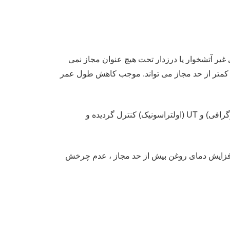
ای غیر آتشخوار یا درزدار تحت هیچ عنوان مجاز نمی
استفاده از ورق ها و لوله های با ضخامت کمتر از حد مجاز می تواند. موجب کاهش طول عمر
باید توسط شرکت بازرسی شخص ثالت تحت نظارت اداره استاندارد. به روشRT (رادیوگرافی) و UT (اولتراسونیک) کنترل گردیده و
ل افزایش دمای روغن بیش از حد مجاز ، عدم چرخش