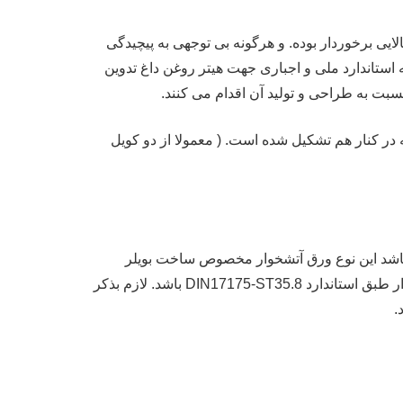
ایی برخوردار بوده. و هرگونه بی توجهی به پیچیدگی
استاندارد ملی و اجباری جهت هیتر روغن داغ تدوین
 در کنار هم تشکیل شده است. ( معمولا از دو کویل
ورق های مصرفی درساخت شل ، محفظه احتراق و درام در ساخت دیگ های روغن داغ باید از نوع DIN17155-17MN4 باشد این نوع ورق آتشخوار مخصوص ساخت بویلر
روغن داغ بوده و از استحکام کششی بالایی بر خوردار است. همچنی لوله ها (تیوب­ Tube ) ­مصرفی بایداز نوع بدون ­درز آتش­خوار­ طبق ­استاندارد DIN17175-ST35.8 باشد. لازم بذکر
.