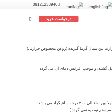
09121233946
درخواست خرید
T) دستگاهی است. که جهت انتقال حرارت بین سیال گرما گیرنده (روغن مخصوص حرارتی)
تقل گشته. و موجب افزایش دمای آن می گردد.
دستیابی به دمای بالا در فشار کار پایین امکان پذیر می باشد. درجه حرارت کار دیگ روغن داغ معمولا بین ۱۵۰ الی ۳۰۰ درجه سانتیگراد می باشد.
 سیستم توصیه نمی گردد.)