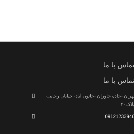
ماس با ما
ماس با ما
هران -جاده خاوران -خاتون آباد- خیابان رجایی-
لاک۴۰
0912123394