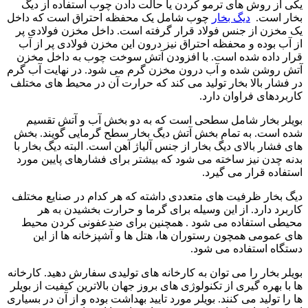
یکی از روش های ترمو کردن یا حالت دادن چوب استفاده از دیگ
بخار است.
دیگ بخار
چوب شامل یک محفظه احتراق است که داخل
یک مخزن از جنس فولاد قرار گرفته است. داخل مخزن فولادی پر
از آب بوده و محفظه احتراق نیز درون این مخزن فولادی پر از آب
قرار داده شده است. با افزودن آتش سوخت چوب به داخل مخزن
آتش روشن شده و آب درون مخزن گرم می شود. در نهایت آب گرم
در فشار بالا بخار تولید می کند که حرارت آن در محیط های مختلف
کاربردهای فراوان دارد.
بویلر بخار شامل سطحی است که به دو بخش آب و آتش تقسیم
شده است. به تمام بخش آتش دیگ بخار سطح گرمایی گویند. بخش
های فشار بالای دیگ بخار از جنس آلیاژ آهن است. البته دیگ بخار با
بدنه چدن نیز ساخته می شود که بیشتر برای فشارهای پایین مورد
استفاده قرار می گیرد.
دیگ بخار ظرفیت های متعددی داشته که هر کدام در صنایع مختلف
کاربرد دارد. از این وسیله برای گرما و حرارت بخشیدن به هر
محیطی استفاده می شود . همچنین برای ضدعفونی کردن محیط
های عمومی همچون رستوران ها، هتل ها و آشپزخانه ها از این
دستگاه استفاده می شود.
بویلر بخار را می توان به کارخانه های تولیدی سفارش دهید. کارخانه
ها با بهره گیری از تکنولوژی های بروز جهان بالاترین کیفیت از بویلر
ها را تولید می کنند. بویلر مورد تایید بهداشت بوده و از آن در بسیاری