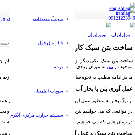
09121233946
درخوا
پمپ آب طبقاتی
تابلو برق فول
ساخت بتن سبک کار جدید و پردرامد با دیگ بخا
ساخت بتن
سبک، یکی دیگر از کاربردهای بخار است که برای انجام آن
موجود در
بتن
به میزان زیادی کاهش پیدا می کند.
درجه
ما در ادامه مطلب به نحوه
ساخت بتن
با استفاده از بخار می پردازیم و
عمل آوری بتن با بخار آب
سوپاپ اطمینان
از دیگ بخار به منظور عمل آوردن بتن استفاده می شود. اما آیا در هم
در مواقعی که می خواهیم بتن در مدت زمان بسیار کوتاه، به مقاومت 
سیستم حرارت مرکزی آبگرم
در زمان هایی که می خواهیم مقاومت بتن که در طی 28روز به دست می آید، در مدت کوتاه چند ساغت ایجاد شود.
ساخت بتن سبک و عمل آوری با دیگ بخار چگونه انجام می