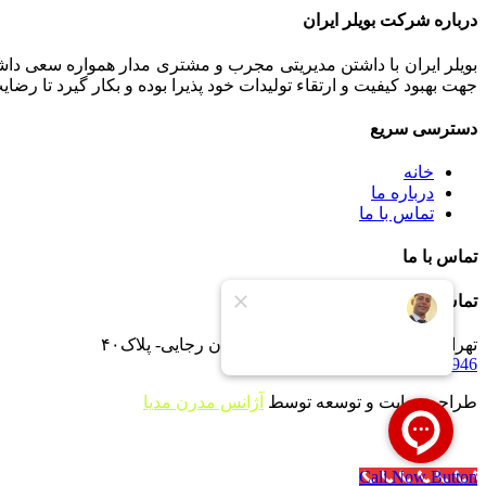
درباره شرکت بویلر ایران
بویلر ایران با داشتن مدیریتی مجرب و مشتری مدار همواره سعی داشت
جهت بهبود کیفیت و ارتقاء تولیدات خود پذیرا بوده و بکار گیرد تا رض
دسترسی سریع
خانه
درباره ما
تماس با ما
تماس با ما
تماس با ما
تهران -جاده خاوران -خاتون آباد- خیابان رجایی- پلاک۴۰
09121233946
طراحی سایت و توسعه توسط
آژانس مدرن مدیا
Call Now Button