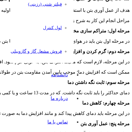
فیلتر شنی (رزینی)
هدف از عمل آوری بتن با استفاده از بخار این است که مقاومت اولیه
مراحل انجام این کار به شرح زیر است:
لول کنترل
مرحله اول: متراکم سازی مخلوط بتن
در مرحله اول بتن باید در هوای آزاد ریخته شود و متراکم گردد؛ تا بتن
مرحله دوم: گرم کردن و افزایش حرارت
فروش مشعل گاز و گازوییلی
در این مرحله، لازم است که محیط اطراف بتن؛ به خوبی گرم شود. ا
ممکن است که افزایش دما؛ موجب پایین آمدن مقاومت بتن در طولانی مدت شود. ام
دانشنامه
مرحله سوم: ثابت نگه داشتن دما
دمای حداکثر را باید ثابت نگه داشت. که در مدت 13 ساعت و یا کمی بیشتر و یا کمتر صورت می گیرد. هر چقدر میزان دما بیشتر باشد؛ زمان این مرحله نیز کوتاه تر می شود.
درباره ما
مرحله چهارم: کاهش دما
در این مرحله باید دمای کاهش پیدا کند و مانند افزایش دما به صورت 
تماس با ما
مرحله پنج: عمل آوری بتن