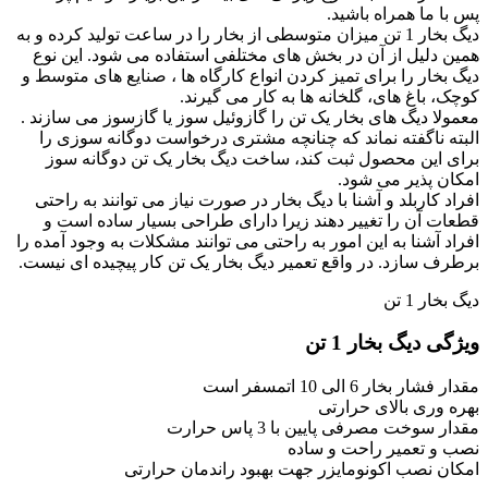
پس با ما همراه باشید.
دیگ بخار 1 تن میزان متوسطی از بخار را در ساعت تولید کرده و به
همین دلیل از آن در بخش های مختلفی استفاده می شود. این نوع
دیگ بخار را برای تمیز کردن انواع کارگاه ها ، صنایع های متوسط و
کوچک، باغ های، گلخانه ها به کار می گیرند.
معمولا دیگ های بخار یک تن را گازوئیل سوز یا گازسوز می سازند .
البته ناگفته نماند که چنانچه مشتری درخواست دوگانه سوزی را
برای این محصول ثبت کند، ساخت دیگ بخار یک تن دوگانه سوز
امکان پذیر می شود.
افراد کاربلد و آشنا با دیگ بخار در صورت نیاز می توانند به راحتی
قطعات آن را تغییر دهند زیرا دارای طراحی بسیار ساده است و
افراد آشنا به این امور به راحتی می توانند مشکلات به وجود آمده را
برطرف سازد. در واقع تعمیر دیگ بخار یک تن کار پیچیده ای نیست.
دیگ بخار 1 تن
ویژگی دیگ بخار 1 تن
مقدار فشار بخار 6 الی 10 اتمسفر است
بهره وری بالای حرارتی
مقدار سوخت مصرفی پایین با 3 پاس حرارت
نصب و تعمیر راحت و ساده
امکان نصب اکونومایزر جهت بهبود راندمان حرارتی