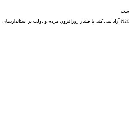
نه تنها برق در هزینه ها صرفه جویی می کند، بلکه فرآیند سازگار با محیط زیست را نیز ایجاد می کند. نیروی الکتریکی هیچ انتشار CO2 یا N2O آزاد نمی کند. با فشار روزافزون مردم و دولت بر استانداردهای