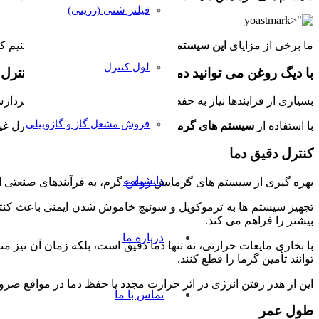
فیلتر شنی (رزینی)
ما برخی از مزایای
این سیستم
( دیگ روغن داغ) را بررسی می کنیم ک
لول کنترل
با دیگ روغن می توانید
دمای سیال را در حین فرآیند کنترل 
بسیاری از فرایندها نیاز به حفظ دامنه های دمایی خاص در حین پردازش
فروش مشعل گاز و گازوییلی
با استفاده از
سیستم های گرمایش مایعات حرارتی
، کاربران کنترل غ
کنترل دقیق دما
دانشنامه
بهره گیری از سیستم های گرمایش
روغن
گرم، به فرآیندهای صنعتی ام
تجهیز سیستم ها به ترموکوپل و سوئیچ خاموش شدن ایمنی باعث کنترل
بیشتر را فراهم می کند.
درباره ما
با بخاری مایعات حرارتی، نه تنها دما دقیق است، بلکه زمان آن نیز 
توانند تأمین گرما را قطع کنند.
این از هدر رفتن انرژی در اثر حرارت مجدد یا حفظ دما در مواقع ض
تماس با ما
طول عمر