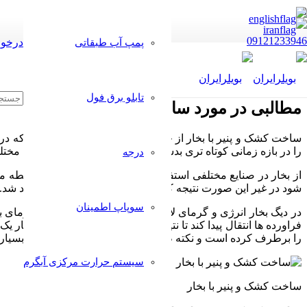
09121233946
درخوا
پمپ آب طبقاتی
تابلو برق فول
مطالبی در مورد ساخت کشک و پنیر با بخار
ساخت کشک و پنیر با بخار از جمله روش های پرکاربردی است که در صنا
را در بازه زمانی کوتاه تری بدست بیاورد به همین خاطر از لحاظ مختل
درجه
از بخار در صنایع مختلفی استفاده می شود، بخار با فشار یک رابطه 
شود در غیر این صورت نتیجه کار آنطور که انتظار می رود نخواهد شد.
سوپاپ اطمینان
در دیگ بخار انرژی و گرمای لازم تولید می شود و سپس این گرمای
فراورده ها انتقال پیدا کند تا نتیجه کار درست از آب در بیاید. فشار
را برطرف کرده است و نکته طلایی در مورد این سیستم انرژی بسیار
سیستم حرارت مرکزی آبگرم
ساخت کشک و پنیر با بخار