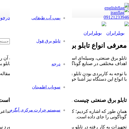
09121233946
درخوا
پمپ آب طبقاتی
تابلو برق فول
معرفی انواع تابلو برق صنعتی
تابلو برق صنعتی، وسیله‌ای است که احتمالا در مکان‌های مختلف آن را 
اهداف مختلفی در صنایع گوناگونی مورد استفاده قرار می‌گیرد. تابلو 
درجه
با توجه به کاربردی بودن تابلو برق صنعتی، ما قصد داریم در این مقاله 
با انواع این دستگاه نیز آشنا خواهید شد.
سوپاپ اطمینان
تابلو برق صنعتی چیست و از چه اجزایی تشکیل شده است
سیستم حرارت مرکزی آبگرم
همان طور که اشاره کردیم؛ کلمه تابلو برق، یک جعبه را در ذهن تداع
گوناگونی را جای داده است.
تجهیزات به کار رفته در تابلو برق، در واقع؛ تجهیزات الکتریکی مورد