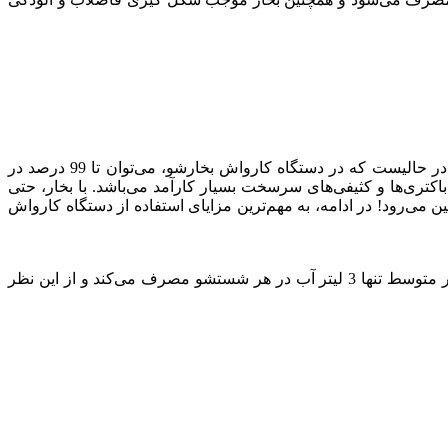
تمیز کردن با بخار روشی کارآمد و کم مصرف و پایدار است. مصرف آب در هر بار نظافت خودرو، تقریبا 3 لیتر آب آشامیدنی است. این در حالیست که در دستگاه کارواش بخارشو، می‌توان تا 99 درصد در
زایش است و از این نظر جهت حذف باکتری‌ها و کثیفی‌های سرسخت بسیار کارآمد می‌باشد. با بخار، حتی
ن می‌رود! در ادامه، به مهم‌ترین مزایای استفاده از دستگاه کارواش
مصرف آب کم: چرا که یک کارواش به طور متوسط ​​برای هر خودرو 353 لیتر آب مصرف می‌کند. دستگاه کارواش بخارشوی به طور متوسط ​​تنها 3 لیتر آب در هر شستشو مصرف می‌کند و از این نظر