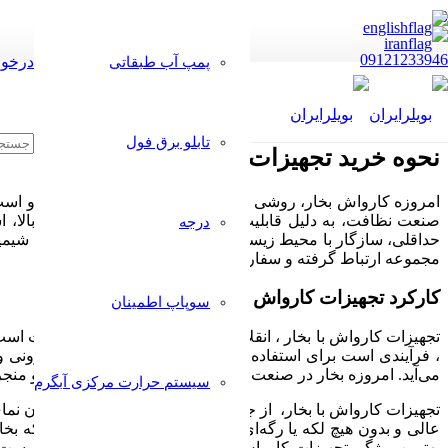
09121233946
درخوا
پمپ آب طبقاتی
تابلو برق فول
نحوه خرید تجهیزات کارواش با بخار
امروزه کارواش بخار، روشی بسیار موثر برای تمیز کردن خودرو است.
صنعت نظافت، به دلیل قابلیت تمیز کنندگی عالی و با کیفیت بالا، 
درجه
حداقلی، سازگار با محیط زیست بوده و همچنین استفاده از مواد شیمیا
مجموعه ارتباط گرفته و سفارش خرید خود را ثبت نمایید.
کارکرد تجهیزات کارواش با بخار
سوپاپ اطمینان
تجهیزات کارواش با بخار ، انقلابی جدید و سازگار با محیط زیست است 
، فرآیندی است برای استفاده از بخار برای تمیز کردن نمای بیرون
می‌آید. امروزه بخار در صنعت کارواش نیز بسیار پرکاربرد بوده و منج
سیستم حرارت مرکزی آبگرم
تجهیزات کارواش با بخار، از جت بخار برای شستشو و تمیز کردن نمای
عالی و بدون هیچ لکه یا رگه‌ای ایجاد کند. در نظر داشته باشید که ب
بهترین ویژگی تجهیزات کارواش با بخار، سازگاری آن با محیط زی