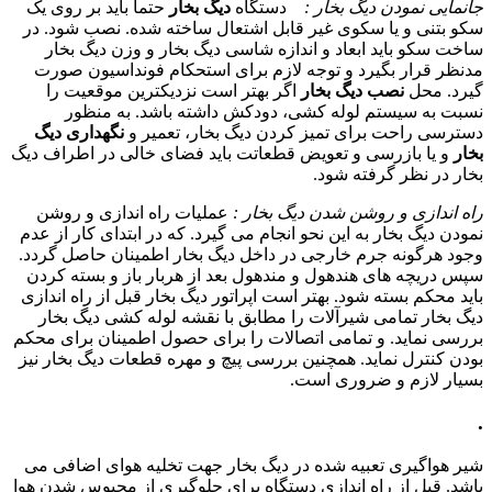
جانمایی نمودن دیگ بخار :
دستگاه
دیگ بخار
حتما باید بر روی یک
سکو بتنی و یا سکوی غیر قابل اشتعال ساخته شده. نصب شود. در
ساخت سکو باید ابعاد و اندازه شاسی دیگ بخار و وزن دیگ بخار
مدنظر قرار بگیرد و توجه لازم برای استحکام فونداسیون صورت
گیرد. محل
نصب دیگ بخار
اگر بهتر است نزدیکترین موقعیت را
نسبت به سیستم لوله کشی، دودکش داشته باشد. به منظور
دسترسی راحت برای تمیز کردن دیگ بخار، تعمیر و
نگهداری دیگ
بخار
و یا بازرسی و تعویض قطعاتت باید فضای خالی در اطراف دیگ
بخار در نظر گرفته شود.
راه اندازی و روشن شدن دیگ بخار :
عملیات راه اندازی و روشن
نمودن دیگ بخار به این نحو انجام می گیرد. که در ابتدای کار از عدم
وجود هرگونه جرم خارجی در داخل دیگ بخار اطمینان حاصل گردد.
سپس دریچه های هندهول و مندهول بعد از هربار باز و بسته کردن
باید محکم بسته شود. بهتر است اپراتور دیگ بخار قبل از راه اندازی
دیگ بخار تمامی شیرآلات را مطابق با نقشه لوله کشی دیگ بخار
بررسی نماید. و تمامی اتصالات را برای حصول اطمینان برای محکم
بودن کنترل نماید. همچنین بررسی پیچ و مهره قطعات دیگ بخار نیز
بسیار لازم و ضروری است.
.
شیر هواگیری تعبیه شده در دیگ بخار جهت تخلیه هوای اضافی می
باشد. قبل از راه اندازی دستگاه برای جلوگیری از محبوس شدن هوا