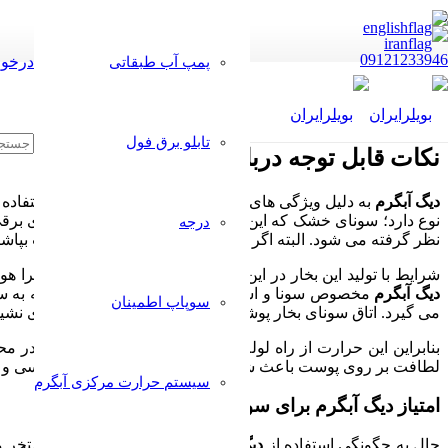
09121233946
درخوا
پمپ آب طبقاتی
تابلو برق فول
نکات
قابل
توجه
درباره
سونا
و
استخر
با
دیگ
آ
دیگ
آبگرم
به دلیل ویژگی های بسیار در صنایع گوناگون مورد استفاده ق
نوع دارد؛ سونای خشک که این نوع سونا با به کار بردن اجاق های ب
درجه
نظر گرفته می شود. البته اگر بر روی این تجهیزات و سنگ ها آب بپاشیم
شرایط با تولید این بخار در این سونا تا حدودی بهتر می گردد، زیر
دیگ
آبگرم
مخصوص سونا و استخر است. نوع دیگری از سونا که به سون
سوپاپ اطمینان
می گیرد. اتاق سونای بخار پوشیده از سنگ مرمر در کف، پله های نشیم
بنابراین این حرارت از راه لوله به درون اتاق سونا می رسد. تا در مح
لطافت بر روی پوست باعث شستشوی سینوس ها، مجرای تنفسی و ری
سیستم حرارت مرکزی آبگرم
امتیاز
دیگ
آبگرم
برای سونا و استخر
حال به چگونگی استفاده از
دیگ
آبگرم
و مبدل حرارتی در یک استخر می 