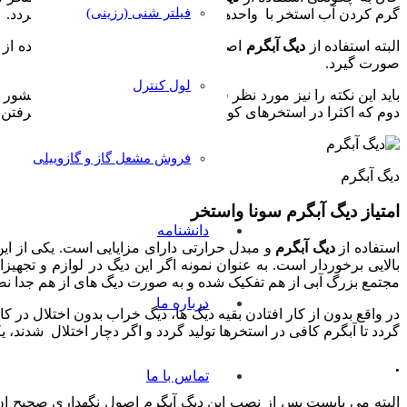
فیلتر شنی (رزینی)
گرم کردن آب استخر با واحدهای پیش گرمکن امکان پذیر می گردد.
البته استفاده از
دیگ
آبگرم
اصولی دارد که باید در صورت استفاده ا
صورت گیرد.
لول کنترل
باید این نکته را نیز مورد نظر قرار داد که اهمیت این روش در کشور 
دوم که اکثرا در استخرهای کوچک به کار می رود، باعث پیشی گرفتن
فروش مشعل گاز و گازوییلی
دیگ آبگرم
امتیاز
دیگ
آبگرم
سونا
واستخر
دانشنامه
استفاده از
دیگ
آبگرم
و مبدل حرارتی دارای مزایایی است. یکی از ا
بالایی برخوردار است. به عنوان نمونه اگر این دیگ در لوازم و تج
مجتمع بزرگ آبی از هم تفکیک شده و به صورت دیگ های از هم جدا ن
درباره ما
در واقع بدون از کار افتادن بقیه دیگ ها، دیگ خراب بدون اختلال در 
گردد تا آبگرم کافی در استخرها تولید گردد و اگر دچار اختلال شدند،
.
تماس با ما
البته می بایست پس از نصب این دیگ آبگرم اصول نگهداری صحیح ان 