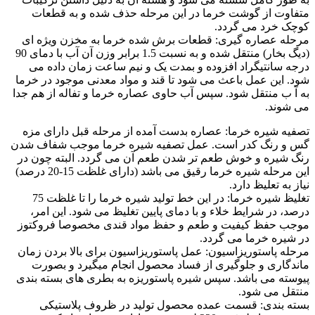
متفاوت از گوشت خرما در این مرحله حذف شده و به قطعات
کوچک خرد می گردد.
مرحله عصاره گیری: قطعات برش شده خرما به مخزن ویژه ای
(دیگ بخار) منتقل شده و به نسبت 1.5 برابر وزن آن آب با دمای 90
درجه سانتیگراد افزوده و بمدت یک و نیم ساعت زمان داده می
شود. این عمل باعث می شود تا قند و مواد معدنی موجود در خرما
به آ ب منتقل شود. سپس آب حاوی عصاره خرما و تفاله از هم جدا
می شوند.
تصفیه شیره خرما: عصاره بدست آمده از مرحله قبل دارای مزه
گس و رنگ کدر است. عمل تصفیه شیره خرما موجب شفاف شدن
رنگ شیره و خوش طعم تر شدن طعم آن می گردد. البته چون در
این مرحله شیره خرما رقیق می باشد (دارای غلظت 15-20 درصد)
نیاز به تعلیظ دارد.
تغلیظ شیره خرما: در این خط تولید شیره خرما را تا غلظت 75
درصد، در شرایط خلاء و با دمای پایین تغلیظ می شود. این امر،
موجب حفظ کیفیت و طعم و حفظ مواد قندی مخصوصا فروکتوز
در شیره خرما می گردد.
مرحله پاستوریزاسیون: عمل پاستوریزاسیون برای بالا بردن زمان
ماندگاری و جلوگیری از فساد محصول انجام میگیرد و بصورت
پیوسته می باشد. سپس شیره پاستوریزه به بطری های بسته بندی
منتقل می شود.
بسته بندی: قسمت عمده محصول تولید در ظروف پلاستیکی