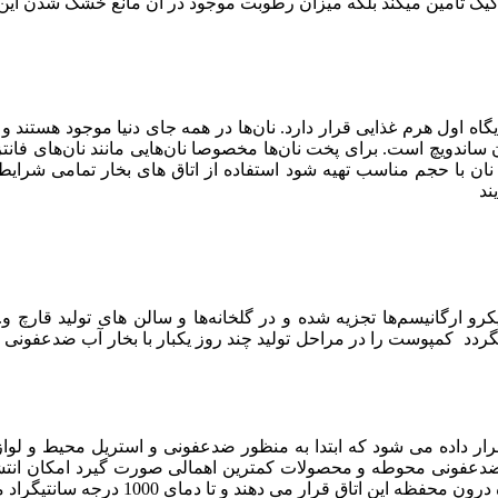
 و کیک تامین میکند بلکه میزان رطوبت موجود در آن مانع خشک شدن ای
گاه اول هرم غذایی قرار دارد. نان‌ها در همه جای دنیا موجود هستند 
ان ساندویچ است. برای پخت نان‌ها مخصوصا نان‌هایی مانند نان‌های فانت
ند
رگانیسم‌ها تجزیه شده و در گلخانه‌ها و سالن های تولید قارچ و..
گردد کمپوست را در مراحل تولید چند روز یکبار با بخار آب ضدعفونی م
قرار داده می شود که ابتدا به منظور ضدعفونی و استریل محیط و لوازم
 ضدعفونی محوطه و محصولات کمترین اهمالی صورت گیرد امکان انتش
می دهند و تا دمای 1000 درجه سانتیگراد مواد را استریل می نمایند.