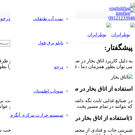
09121233946
درخوا
پمپ آب طبقاتی
تابلو برق فول
پیشگفتار:
به دلیل کاربرد اتاق بخار در صنایع گوناگون این سیستم در ابعاد و
می توان بطور همزمان دما ، فشار و رطوبت داخل این اتاقک‌ها را بطو
درجه
استفاده از اتاق بخار در صنایع غذایی
:
سوپاپ اطمینان
در صنایع غذایی ثابت نگه داشتن دما ، فشار و تعیین مقدار رطوبت ب
که بتوانند در تمام مسیر پخت برمواد داخل اتاقک نظارت داشته و عوامل
سیستم حرارت مرکزی آبگرم
1)استفاده از اتاق بخار در قنادی و شیرینی پزی ها:
شیرینی جات و قنادی از مجموعه خوراکی هایی هستند که باید تحت شرا