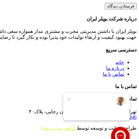
فرستادن دیدگاه
درباره شرکت بویلر ایران
بویلر ایران با داشتن مدیریتی مجرب و مشتری مدار همواره سعی داشت
جهت بهبود کیفیت و ارتقاء تولیدات خود پذیرا بوده و بکار گیرد تا رض
دسترسی سریع
خانه
درباره ما
تماس با ما
تماس با ما
تماس با ما
تهران -جاده خاوران -خاتون آباد- خیابان رجایی- پلاک۴۰
09121233946
طراحی سایت و توسعه توسط
آژانس مدرن مدیا