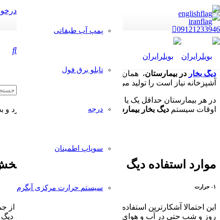
درخوا
09121233946
پمپ آب طبقاتی
تابلو برق فول
دیگ بخار
در بیمارستان
، همان هایی هستند که به بیمارستان اجازه ف
آشپزخانه نیاز است را تولید می کنند.
در هر بیمارستان حداقل یک یا دو مورد از این
دیگهای بخار
وجود دارند ت
اوقات سیستم
دیگ بخار بیمارستان
درجه
در یک مکان مرکزی قرار دارد و بخ
سوپاپ اطمینان
موارد استفاده دیگ بخار در بیمارستان در ب
۱- حرارت
سیستم حرارت مرکزی آبگرم
این احتمالا آشکارترین استفاده از
دیگ های بخار
در هر ساختمان، از جم
روز و شب حتی در آب و هوای گرم دارد. در اکثر بیمارستان ها از دیگ ب