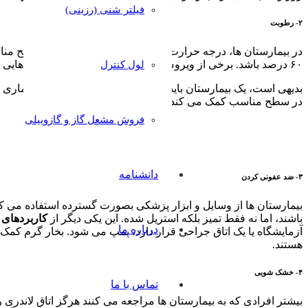
فیلتر شنی (رزینی)
۲- رطوبت
۶۰ درصد باشد. برخی از ویروس ها، از جمله آنفولانزا، در محیط هایی که رطوبت خیلی بالا یاخیلی کم دارند، بیشتر زنده می مانند. همین امر در مورد رشد انواع خاصی از قارچ ها و باکتری ها نیز صادق است.
لول کنترل
بدیهی است، یک بیمارستان باید تا حد امکان حضور این عوامل بیماری 
در سطح مناسب کمک می کند.
فروش مشعل گاز و گازوییلی
دانشنامه
۳- ضد عفونی کردن
بیمارستان ها از وسایل و ابزار پزشکی بصورت گسترده استفاده می کنند
باشند، اما نه فقط تمیز بلکه استریل شده. این یکی دیگر از
کاربردهای 
درباره ما
آزمایشگاه یا یک اتاق جراحی قرار دارد، پمپ می شود. بخار گرم کمک 
هستند.
۴- خشک شویی
تماس با ما
بیشتر افرادی که به بیمارستان ها مراجعه می کنند هرگز اتاق لاندری 