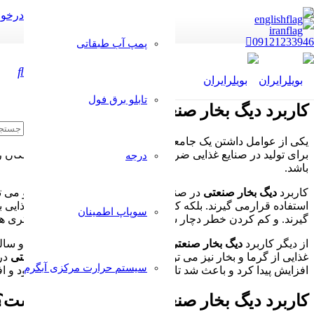
درخوا
09121233946
پمپ آب طبقاتی
تابلو برق فول
کاربرد دیگ بخار صنعتی در صنایع غذایی چیس
یکی از عوامل داشتن یک جامعه سالم توجه به صنعت غذایی آن است. و ص
برای تولید در صنایع غذایی ضرورت دارد. دیگ بخار صنعتی این امکان 
درجه
باشد.
کاربرد
دیگ بخار صنعتی
در صنایع غذایی بسیار متنوع می باشد. و می تو
استفاده قرارمی گیرند. بلکه کاربرد دیگ بخار صنعتی در صنایع غذای
سوپاپ اطمینان
گیرند. و کم کردن خطر دچار شدن مواد غذایی به میکروب و باکتری ه
از دیگر کاربرد
دیگ بخار صنعتی
در صنایع غذایی گرمایش محیط و سالن
غذایی از گرما و بخار نیز می توان بهره برد. کاربرد
دیگ بخار صنعتی
در 
سیستم حرارت مرکزی آبگرم
افزایش پیدا کرد و باعث شد تا بهره وری از این صنعت بیشتر شود و اف
کاربرد دیگ بخار صنعتی در صنایع لبنی چیست؟