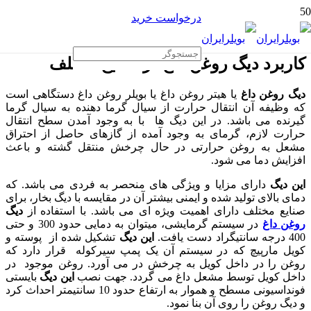
درخواست خرید
کاربرد دیگ روغن داغ در صنایع مختلف
دیگ روغن داغ
یا هیتر روغن داغ یا بویلر روغن داغ دستگاهی است
که وظیفه آن انتقال حرارت از سیال گرما دهنده به سیال گرما
گیرنده می باشد. در این دیگ ها با به وجود آمدن سطح انتقال
حرارت لازم، گرمای به وجود آمده از گازهای حاصل از احتراق
مشعل به روغن حرارتی در حال چرخش منتقل گشته و باعث
افزایش دما می شود.
این دیگ
دارای مزایا و ویژگی های منحصر به فردی می باشد. که
دمای بالای تولید شده و ایمنی بیشتر آن در مقایسه با دیگ بخار، برای
صنایع مختلف دارای اهمیت ویژه ای می باشد. با استفاده از
دیگ
روغن داغ
در سیستم گرمایشی، میتوان به دمایی حدود 300 و حتی
400 درجه سانتیگراد دست یافت.
این دیگ
تشکیل شده از پوسته و
کویل مارپیچ که در سیستم آن یک پمپ سیرکوله قرار دارد که
روغن را در داخل کویل به چرخش در می آورد. روغن موجود در
داخل کویل توسط مشعل داغ می گردد. جهت نصب
این دیگ
بایستی
فونداسیونی مسطح و هموار به ارتفاع حدود 10 سانتیمتر احداث کرد
و دیگ روغن را روی آن بنا نمود.