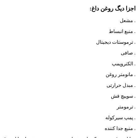
اجزا دیگ روغن داغ:
. مشعل
. منبع انبساط
. ترموستات دیجیتال
. صافی
. الکتروپمپ
. مانومتر روغن
. مبدل حرارتی
. سوییچ فش
. ترمومتر
. پمپ سیرکوله
. منبع جدا کننده