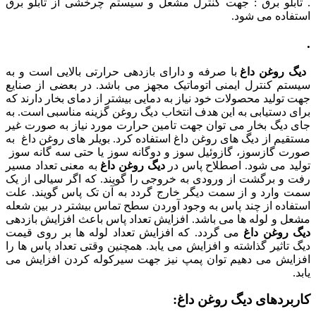
. تابلو برق : جهت کنترل مشعل و سیستم چرخشی از تابلو برق
استفاده می شود.
.
دیگ روغن داغ
با صرفه و دارای بازدهی حرارتی بالایی است و به
سیستم کنترل ایمنی اتوماتیک مجهز می باشد. در بعضی از صنایع
جهت تولید محصولات خود نیاز به دمایی بیشتر از دمای بخار دارند که
برای دستیابی به این هدف انتخاب دیگ روغن گزینه مناسبی است. به
جای دیگ بخار می توان جهت تامین حرارت مورد نیاز به صورت غیر
مستقیم از دیگ های روغن داغ استفاده کرد. بویلر های روغن داغ به
صورت گازسوز، گازوئیل سوز و دوگانه سوز یا حتی سه گانه سوز
تولید می شود. اصطلاح پاس در
دیگ روغن داغ
به معنی تعداد مسیر
رفت و برگشت از ورودی به خروجی را گویند. که اگر سیالی از یک
سمت وارد و از سمت دیگر خارج گردد به آن تک پاس گویند. علت
استفاده از چند پاس به وجود آوردن سطح تماس بیشتر در بین شعله
مشعل و لوله ها می باشد. افزایش تعداد پاس باعث افزایش بازدهی
دیگ روغن داغ
می گردد. که افزایش تعداد لوله ها بر روی قیمت
دیگ تاثیر گذاشته و افزایش می یابد. همچنین وقتی تعداد پاس ها را
افزایش می دهیم توان پمپ نیز جهت سیرکوله کردن افزایش می
یابد.
کاربردهای دیگ روغن داغ: