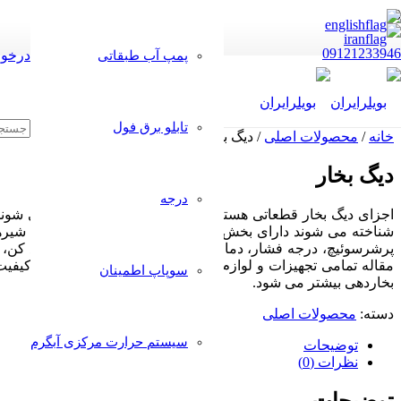
09121233946
درخوا
پمپ آب طبقاتی
تابلو برق فول
خانه
/
محصولات اصلی
/ دیگ بخار
دیگ بخار
درجه
اجزای دیگ بخار قطعاتی هستند که روی بویلر صنعتی نصب می شوند
شناخته می شوند دارای بخش های مختلف است که عبارتند از: شیرها
پرشرسوئیچ، درجه فشار، دما سنج، کنترل کننده دما، شیر قطع کن، دی
مقاله تمامی تجهیزات و لوازم را مورد بررسی قرار می دهیم. کیفیت
سوپاپ اطمینان
بخاردهی بیشتر می شود.
دسته:
محصولات اصلی
سیستم حرارت مرکزی آبگرم
توضیحات
نظرات (0)
توضیحات