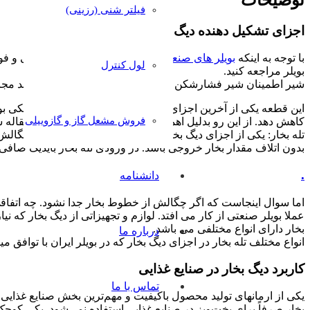
فیلتر شنی (رزینی)
اجزای تشکیل دهنده دیگ بخار بویلر ایران
با توجه به اینکه
بویلر های صنعتی
دارای انواع مختلفی مانند چدنی و فو
لول کنترل
بویلر مراجعه کنید.
شیر اطمینان شیر فشارشکن یا شیر اطمینان از فشار بیش از حد مجاز
این قطعه یکی از آخرین اجزای دیگ بخار است. که بصورت مکانیکی بویل
فروش مشعل گاز و گازوییلی
کاهش دهد. از این رو بدلیل اهمیت این قطعه بصورت کامل در مقاله 
تله بخار: یکی از اجزای دیگ بخار که بصورت خودکار جداسازی چگالش 
بدون اتلاف مقدار بخار خروجی باشد. در ورودی تله بخار بایدیک صافی 
.
دانشنامه
اما سوال اینجاست که اگر چگالش از خطوط بخار جدا نشود. چه اتفاق
عملا بویلر صنعتی از کار می افتد. لوازم و تجهیزاتی از دیگ بخار که ن
بخار دارای انواع مختلفی می باشد.
درباره ما
انواع مختلف تله بخار در اجزای دیگ بخار که در بویلر ایران با توافق م
کاربرد دیگ بخار در صنایع غذایی
تماس با ما
یکی از ارمانهای تولید محصول باکیفیت و مهم‌ترین بخش صنایع غذایی 
بخار صرفاً برای پخت‌وپز در صنایع غذایی استفاده نمی‌شود. یکی کوچک‌