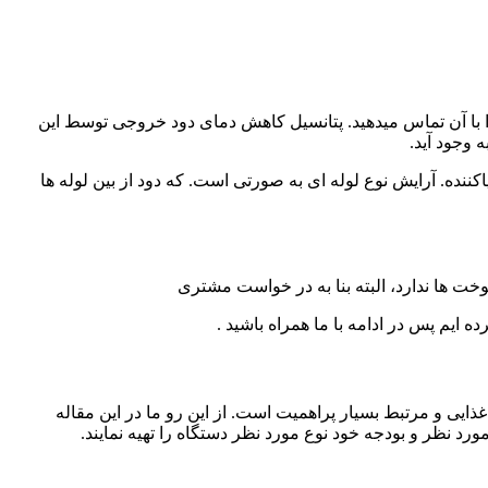
پیش گرمکن دیگ بخار اختلاف های دمایی بالاتر است. و به جای استفاده از آب تغذیه 200°F برای سرد کردن دود میتوانید هوای 80°F را با آن تماس میدهید. پتانسیل کاهش دمای دود خروجی توسط این
 وجود آید.
نده. آرایش نوع لوله ای به صورتی است. که دود از بین لوله ها
خت ها ندارد، البته بنا به در خواست مشتری
 ایم پس در ادامه با ما همراه باشید .
ایی و مرتبط بسیار پراهمیت است. از این رو ما در این مقاله
نظر و بودجه خود نوع مورد نظر دستگاه را تهیه نمایند.