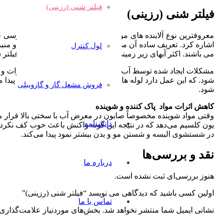
فیلتر شنی (رزینی)
فیلتر شنی (رزینی)
معروفترین نوع آلاینده های موجود در آب که می تواند مورد بررسی
اشاره کرد. تعریف ساده آن می‌توان گفت مجموعه یون کلسیم و منی
لول کنترل
می باشند. اکثر آبهای زیر زمینی دارای سختی بالایی می باشند. /فیلتر
مشکلات ایجاد شده توسط آب با سختی بالاایجاد رسوب در تجهیزات و 
شود. که این عمل دارد لوله های گرمایشی ساختمان بیشتر نمود پیدا م
فروش مشعل گاز و گازوییلی
شود.
کاهش اثرات مواد پاک کننده و شوینده
وقتی مواد شوینده مخصوصاً صابون در معرض آب با سختی بالا قرار م
دانشنامه
یون کلسیم می‌دهد که در نتیجه این گونه واکنش باعث خوب کف نکردن
در شستشوی البسه و شستن مو و بدن بیشتر نمود پیدا می‌کند.
نقد و بررسی‌ها
درباره ما
هنوز بررسی‌ای ثبت نشده است.
اولین کسی باشید که دیدگاهی می نویسد “فیلتر شنی (رزینی)”
تماس با ما
نشانی ایمیل شما منتشر نخواهد شد.
بخش‌های موردنیاز علامت‌گذاری 