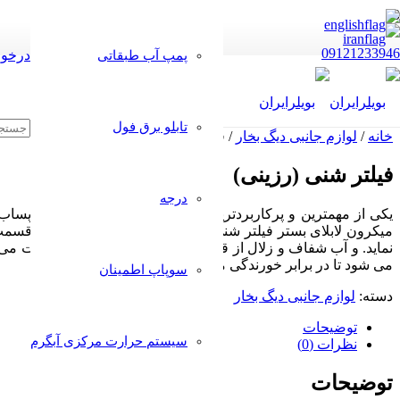
09121233946
درخوا
پمپ آب طبقاتی
تابلو برق فول
خانه
/
لوازم جانبی دیگ بخار
/ فیلتر شنی (رزینی)
فیلتر شنی (رزینی)
درجه
نماید. و آب شفاف و زلال از قسمت تحتانی فیلتر به بیرون هدایت 
می شود تا در برابر خورندگی مقاوم شود .
سوپاپ اطمینان
دسته:
لوازم جانبی دیگ بخار
توضیحات
سیستم حرارت مرکزی آبگرم
نظرات (0)
توضیحات