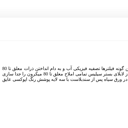
یکی از مهمترین و پرکاربردترین روش ها در زلال سازی آب و پساب از فیلتراسیون به وسیله فیلتر شنی نام برده می شود. اساس کار این گونه فیلترها تصفیه فیزیکی آب و به دام انداختن ذرات معلق تا 80
میکرون لابلای بستر فیلتر شنی می باشد. به صورتی که آب از قسمت بالای فیلتر وارد فیلتر و بستر سنگ سیلیس می گردد و پس از گذر از لابلای بستر سیلیس تمامی املاح معلق تا 80 میکرون را جدا سازی
 در ورق سیاه پس از سندبلاست با سه لایه پوشش رنگ اپوکسی عایق