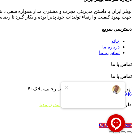
بویلر ایران با داشتن مدیریتی مجرب و مشتری مدار همواره سعی داشت
جهت بهبود کیفیت و ارتقاء تولیدات خود پذیرا بوده و بکار گیرد تا رض
دسترسی سریع
خانه
درباره ما
تماس با ما
تماس با ما
تماس با ما
تهران -جاده خاوران -خاتون آباد- خیابان رجایی- پلاک۴۰
09121233946
طراحی سایت و توسعه توسط
آژانس مدرن مدیا
Call Now Button