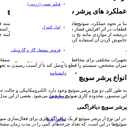
فیلتر شنی (رزینی)
عملکرد های پرشر سوئیچ و لو پرشر سوئیچ
لول کنترل
قطعات در اثر افزایش فشار در مواقعی مانند گرفتگی کندانسور استفا
درنتیجه از مواردی مانند یخ زدگی اواپراتور جلوگیری می‌شود. البت
خاموش کردن آن استفاده کرد. /
پرشر
سویچ
.
فروش مشعل گاز و گازوییلی
تجهیزات مختلفی برای محافظت از قسمت‌های یک چرخه تبرید استفاده
میزان مشخص، سیستم را قطع یا وصل کند تا از آسیب رسیدن به ت
دانشنامه
انواع پرشر سویچ
این سنسور، محدوده کاری سوئیچ مشخص می‌شود. بعضی از این مدل‌ه
درباره ما
پرشر سویچ دیافراگمی
تماس با ما
سوئیچ‌ها در این است. که تعداد چرخه‌های کمی را در مدت زمان مشخص می‌توانند پ