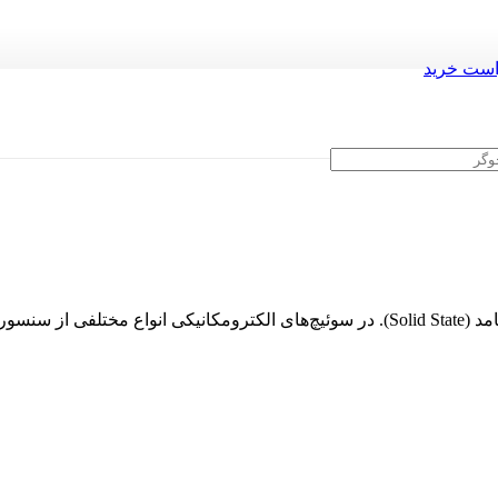
ست خرید
به طور کلی دو نوع پرشر سوئیچ وجود دارد: الکترومکانیکی و حالت جامد (Solid State). در سو