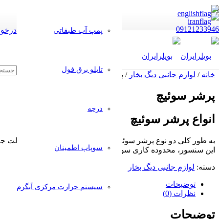
09121233946
درخوا
پمپ آب طبقاتی
تابلو برق فول
خانه
/
لوازم جانبی دیگ بخار
/ پرشر سوئیچ
پرشر سوئیچ
درجه
انواع پرشر سوئیچ
سوپاپ اطمینان
این سنسور، محدوده کاری سوئیچ مشخص می‌شود.
دسته:
لوازم جانبی دیگ بخار
توضیحات
سیستم حرارت مرکزی آبگرم
نظرات (0)
توضیحات