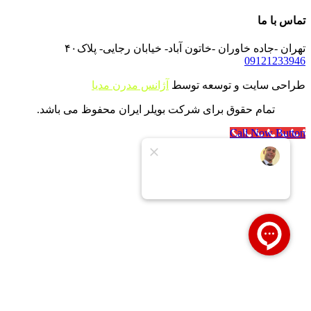
تماس با ما
تهران -جاده خاوران -خاتون آباد- خیابان رجایی- پلاک۴۰
09121233946
طراحی سایت و توسعه توسط
آژانس مدرن مدیا
تمام حقوق برای شرکت بویلر ایران محفوظ می باشد.
Call Now Button