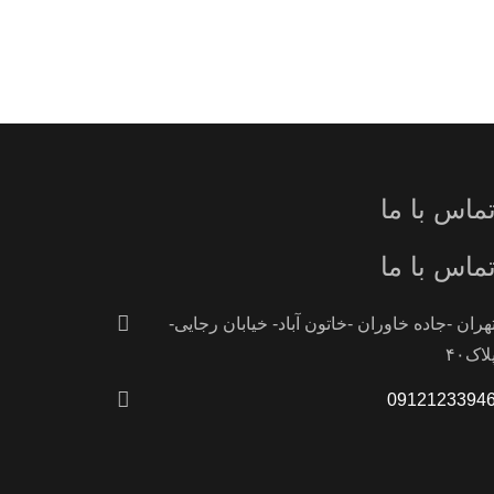
ماس با ما
ماس با ما
هران -جاده خاوران -خاتون آباد- خیابان رجایی-
لاک۴۰
0912123394