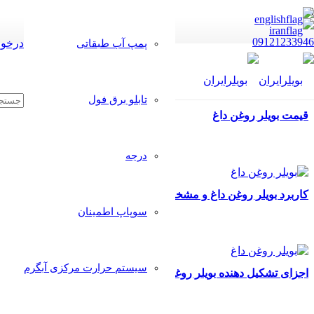
09121233946
درخوا
پمپ آب طبقاتی
تابلو برق فول
قیمت بویلر روغن داغ
درجه
کاربرد بویلر روغن داغ و مشخصات آن
سوپاپ اطمینان
سیستم حرارت مرکزی آبگرم
اجزای تشکیل دهنده بویلر روغن داغ و کاربرد آن