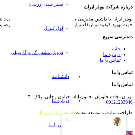
فیلتر شنی (رزینی)
درباره شرکت بویلر ایران
بویلر ایران با داشتن مدیریتی مجرب و مشتری مدار همواره سعی داشت
جهت بهبود کیفیت و ارتقاء تولیدات خود پذیرا بوده و بکار گیرد تا رض
لول کنترل
دسترسی سریع
خانه
فروش مشعل گاز و گازوییلی
درباره ما
تماس با ما
تماس با ما
دانشنامه
تماس با ما
تهران -جاده خاوران -خاتون آباد- خیابان رجایی- پلاک۴۰
درباره ما
09121233946
طراحی سایت و توسعه توسط
آژانس مدرن مدیا
تماس با ما
Call Now Button