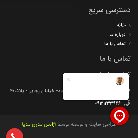
دسترسی سریع
خانه
درباره ما
تماس با ما
تماس با ما
تماس با ما
تهران -جاده خاوران -خاتون آباد- خیابان رجایی- پلاک۴۰
09121233946
طراحی سایت و توسعه توسط
آژانس مدرن مدیا