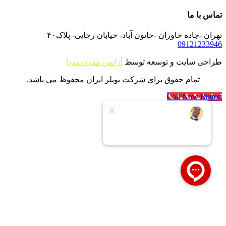
تماس با ما
تهران -جاده خاوران -خاتون آباد- خیابان رجایی- پلاک۴۰
09121233946
طراحی سایت و توسعه توسط
آژانس مدرن مدیا
تمام حقوق برای شرکت بویلر ایران محفوظ می باشد.
Call Now Button