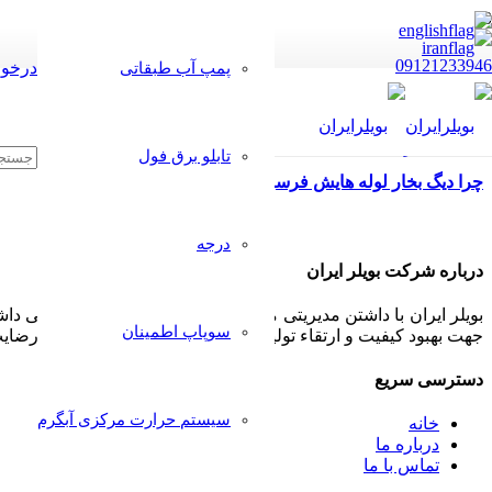
09121233946
درخوا
پمپ آب طبقاتی
تابلو برق فول
چرا دیگ بخار لوله هایش فرسوده می شود
درجه
درباره شرکت بویلر ایران
بویلر ایران با داشتن مدیریتی مجرب و مشتری مدار همواره سعی داشت
سوپاپ اطمینان
جهت بهبود کیفیت و ارتقاء تولیدات خود پذیرا بوده و بکار گیرد تا رض
دسترسی سریع
سیستم حرارت مرکزی آبگرم
خانه
درباره ما
تماس با ما