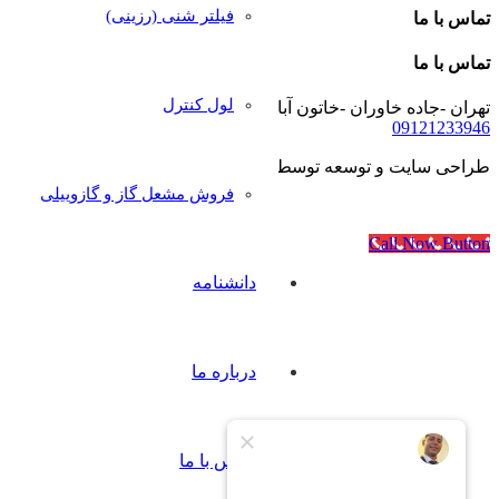
فیلتر شنی (رزینی)
تماس با ما
تماس با ما
لول کنترل
تهران -جاده خاوران -خاتون آباد- خیابان رجایی- پلاک۴۰
09121233946
طراحی سایت و توسعه توسط
آژانس مدرن مدیا
فروش مشعل گاز و گازوییلی
Call Now Button
دانشنامه
درباره ما
تماس با ما