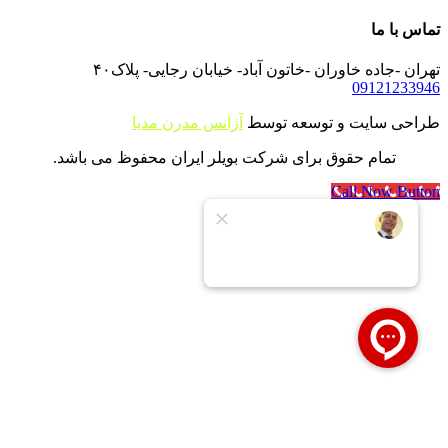
تماس با ما
تهران -جاده خاوران -خاتون آباد- خیابان رجایی- پلاک۴۰
09121233946
طراحی سایت و توسعه توسط
آژانس مدرن مدیا
تمام حقوق برای شرکت بویلر ایران محفوظ می باشد.
Call Now Button