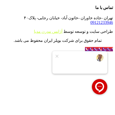
تماس با ما
تهران -جاده خاوران -خاتون آباد- خیابان رجایی- پلاک۴۰
09121233946
طراحی سایت و توسعه توسط
آژانس مدرن مدیا
تمام حقوق برای شرکت بویلر ایران محفوظ می باشد.
Call Now Button