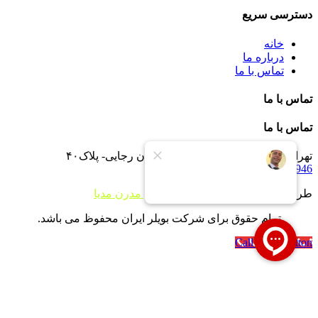
دسترسی سریع
خانه
درباره ما
تماس با ما
تماس با ما
تماس با ما
تهران -جاده خاوران -خاتون آباد- خیابان رجایی- پلاک۴۰
09121233946
طراحی سایت و توسعه توسط
آژانس مدرن مدیا
تمام حقوق برای شرکت بویلر ایران محفوظ می باشد.
Call Now Button