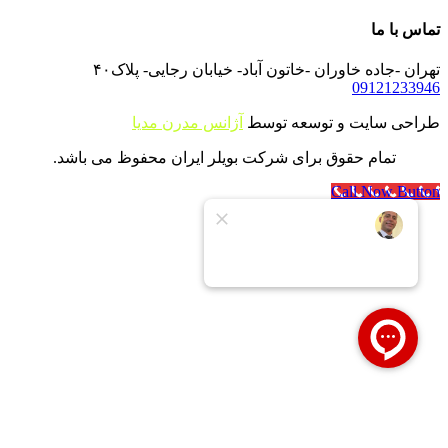
تماس با ما
تهران -جاده خاوران -خاتون آباد- خیابان رجایی- پلاک۴۰
09121233946
طراحی سایت و توسعه توسط
آژانس مدرن مدیا
تمام حقوق برای شرکت بویلر ایران محفوظ می باشد.
Call Now Button