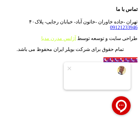
تماس با ما
تهران -جاده خاوران -خاتون آباد- خیابان رجایی- پلاک۴۰
09121233946
طراحی سایت و توسعه توسط
آژانس مدرن مدیا
تمام حقوق برای شرکت بویلر ایران محفوظ می باشد.
Call Now Button