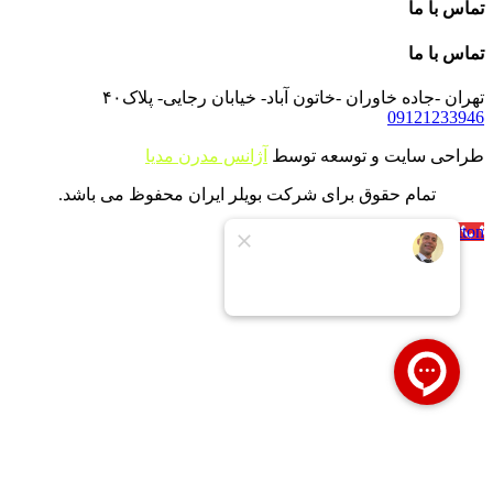
تماس با ما
تماس با ما
تهران -جاده خاوران -خاتون آباد- خیابان رجایی- پلاک۴۰
09121233946
طراحی سایت و توسعه توسط
آژانس مدرن مدیا
تمام حقوق برای شرکت بویلر ایران محفوظ می باشد.
Call Now Button