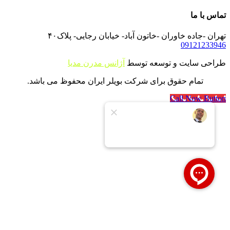
تماس با ما
تهران -جاده خاوران -خاتون آباد- خیابان رجایی- پلاک۴۰
09121233946
طراحی سایت و توسعه توسط
آژانس مدرن مدیا
تمام حقوق برای شرکت بویلر ایران محفوظ می باشد.
Call Now Button