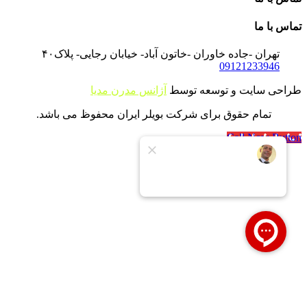
تماس با ما
تهران -جاده خاوران -خاتون آباد- خیابان رجایی- پلاک۴۰
09121233946
طراحی سایت و توسعه توسط
آژانس مدرن مدیا
تمام حقوق برای شرکت بویلر ایران محفوظ می باشد.
Call Now Button