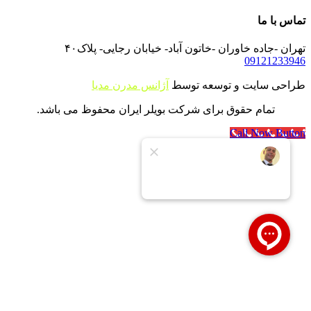
تماس با ما
تهران -جاده خاوران -خاتون آباد- خیابان رجایی- پلاک۴۰
09121233946
طراحی سایت و توسعه توسط
آژانس مدرن مدیا
تمام حقوق برای شرکت بویلر ایران محفوظ می باشد.
Call Now Button