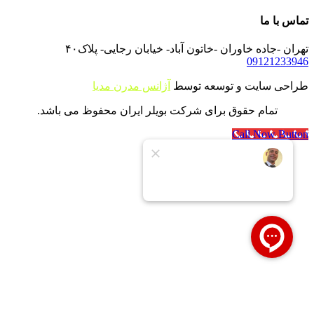
تماس با ما
تهران -جاده خاوران -خاتون آباد- خیابان رجایی- پلاک۴۰
09121233946
طراحی سایت و توسعه توسط
آژانس مدرن مدیا
تمام حقوق برای شرکت بویلر ایران محفوظ می باشد.
Call Now Button