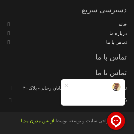
دسترسی سریع
خانه
درباره ما
تماس با ما
تماس با ما
تماس با ما
تهران -جاده خاوران -خاتون آباد- خیابان رجایی- پلاک۴۰
09121233946
طراحی سایت و توسعه توسط
آژانس مدرن مدیا