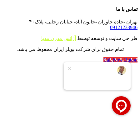
تماس با ما
تهران -جاده خاوران -خاتون آباد- خیابان رجایی- پلاک۴۰
09121233946
طراحی سایت و توسعه توسط
آژانس مدرن مدیا
تمام حقوق برای شرکت بویلر ایران محفوظ می باشد.
Call Now Button