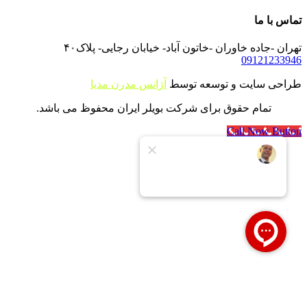
تماس با ما
تهران -جاده خاوران -خاتون آباد- خیابان رجایی- پلاک۴۰
09121233946
طراحی سایت و توسعه توسط
آژانس مدرن مدیا
تمام حقوق برای شرکت بویلر ایران محفوظ می باشد.
Call Now Button