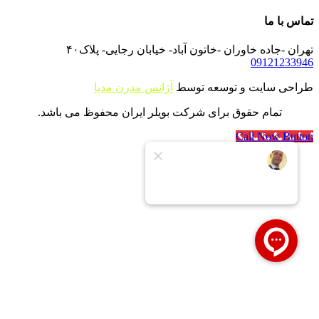
تماس با ما
تهران -جاده خاوران -خاتون آباد- خیابان رجایی- پلاک۴۰
09121233946
طراحی سایت و توسعه توسط
آژانس مدرن مدیا
تمام حقوق برای شرکت بویلر ایران محفوظ می باشد.
Call Now Button